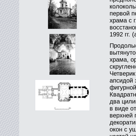
колоколь
первой п
храма с 
восстано
1992 гг. 
Продольн
вытянуто
храма, о
скруглен
Четверик
апсидой 
фигурной
Квадратн
два цили
в виде о
верхней 
декорати
окон с у