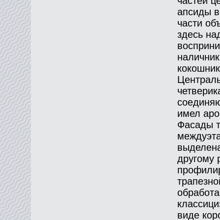
частей ц
апсиды в
части об
здесь на
восприни
наличник
кокошник
Централь
четверик
соединяю
имел аро
Фасады т
междуэта
выделена
другому 
профилир
трапезно
обработа
классици
виде кор