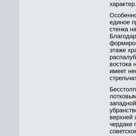
характер
Особенно
единое п
стенка н
Благодар
формиров
этаже хр
распалуб
востока 
имеет не
стрельча
Бесстолп
лотковым
западной
убранств
верхней 
чердаке 
советско