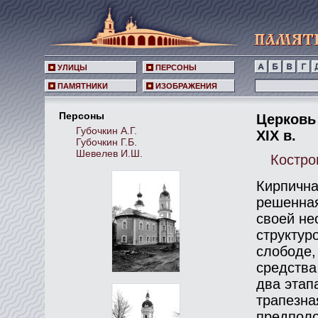
УЛИЦЫ
ПЕРСОНЫ
ПАМЯТНИКИ
ИЗОБРАЖЕНИЯ
Персоны
Церковь 
Губочкин А.Г.
XIX в.
Губочкин Г.Б.
Шевелев И.Ш.
Костром
Кирпична
решенная
своей не
структур
слободе,
средства
два этапа
трапезна
предполо