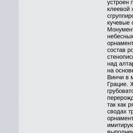
устроен 
клеевой 
сгруппир
кучевые 
Монумент
небесных
орнамент
состав р
стенопис
над алта
на основ
Винчи в 
Грацие. 
грубоват
перерожд
так как 
сводах т
орнамент
имитирую
выполнен