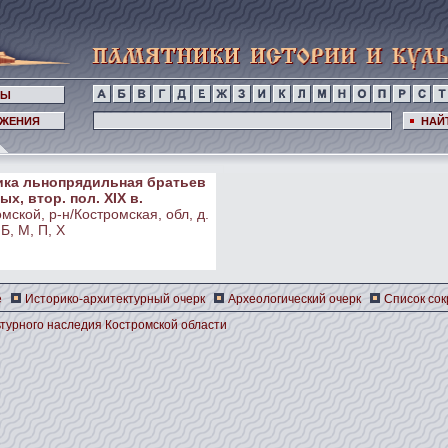
НЫ
ЖЕНИЯ
НАЙ
ка льнопрядильная братьев
х, втор. пол. ХIХ в.
мской, р-н/Костромская, обл, д.
 Б, М, П, Х
е
Историко-архитектурный очерк
Археологический очерк
Список со
турного наследия Костромской области