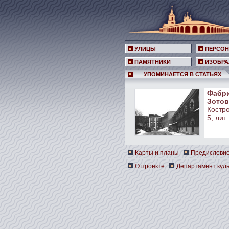
УЛИЦЫ
ПЕРСО
ПАМЯТНИКИ
ИЗОБРА
УПОМИНАЕТСЯ В СТАТЬЯХ
Фабри
Зотовы
Костро
5, лит.
Карты и планы
Предислови
О проекте
Департамент куль