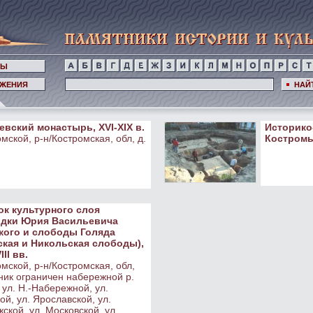
НЫ
ЖЕНИЯ
НАЙ
евский монастырь, ХVI-XIX в.
Историко
мской, р-н/Костромская, обл, д.
Костром
ок культурного слоя
дки Юрия Васильевича
кого и слободы Голяда
ская и Никольская слободы),
III вв.
мской, р-н/Костромская, обл,
ник ограничен набережной р.
 ул. Н.-Набережной, ул.
й, ул. Ярославской, ул.
ской, ул. Московской, ул.