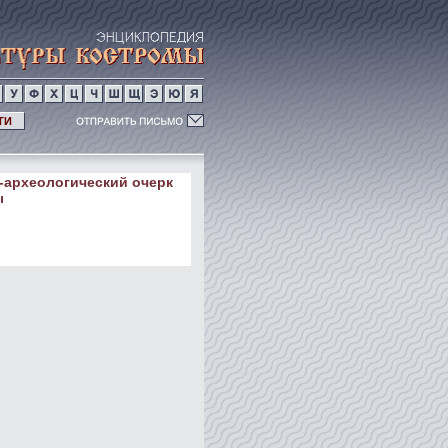
ТИ
-археологический очерк
ы