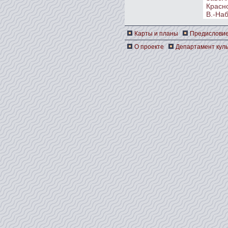
Красно
В.-На
Карты и планы
Предислови
О проекте
Департамент куль