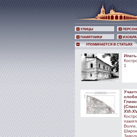
УЛИЦЫ
ПЕРСО
ПАМЯТНИКИ
ИЗОБРА
УПОМИНАЕТСЯ В СТАТЬЯХ
Ипать
Костро
1
Участ
слобо
Глинс
(Спас
XVI-XV
Костро
памят
Волги,
Широко
Заволж