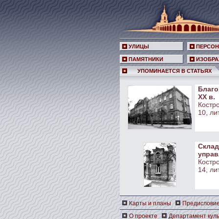
УЛИЦЫ
ПЕРСО
ПАМЯТНИКИ
ИЗОБРА
УПОМИНАЕТСЯ В СТАТЬЯХ
Благо
XX в.
Костро
10, лит
Склад
управл
Костро
14, лит
Карты и планы
Предислови
О проекте
Департамент куль