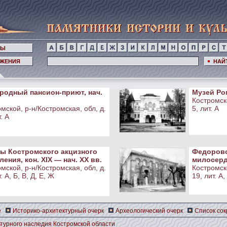
НЫ
ЖЕНИЯ
НАЙ
родный пансион-приют, нач.
Музей Ром
Костромско
мской, р-н/Костромская, обл, д.
5, лит. А
. А
ы Костромского акцизного
Федоровс
ения, кон. XIX — нач. XX вв.
милосерди
мской, р-н/Костромская, обл, д.
Костромско
. А, Б, В, Д, Е, Ж
19, лит. А,
е
Историко-архитектурный очерк
Археологический очерк
Список со
турного наследия Костромской области