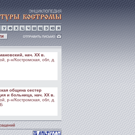
ТИ
ановский, нач. ХХ в.
й, р-н/Костромская, обл, д.
кая община сестер
я и больница, нач. ХХ в.
й, р-н/Костромская, обл, д.
 Б
кращений